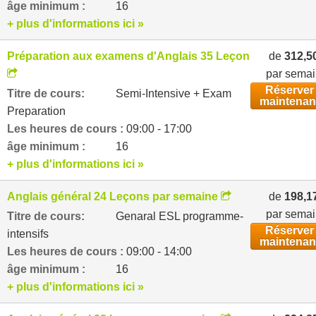
âge minimum :
16
+ plus d'informations ici »
Préparation aux examens d'Anglais 35 Leçons par semai
de
312,5
par sema
Réserver
Titre de cours:
Semi-Intensive + Exam
maintenan
Preparation
Les heures de cours :
09:00 - 17:00
âge minimum :
16
+ plus d'informations ici »
Anglais général 24 Leçons par semaine
de
198,1
par sema
Titre de cours:
Genaral ESL programme-
Réserver
intensifs
maintenan
Les heures de cours :
09:00 - 14:00
âge minimum :
16
+ plus d'informations ici »