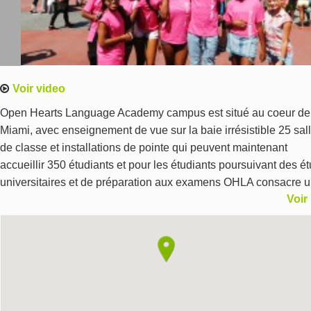
Voir video
Open Hearts Language Academy campus est situé au coeur de
Miami, avec enseignement de vue sur la baie irrésistible 25 sal
de classe et installations de pointe qui peuvent maintenant
accueillir 350 étudiants et pour les étudiants poursuivant des é
universitaires et de préparation aux examens OHLA consacre 
Voir
Graduate Studies Center. OHLA offre de grandes possibilités d
plonger dans un contexte de diversité culturelle tout en apprena
l'anglais. OHLA offre un lieu d'apprentissage très propice pour
rendre l'apprentissage expérience vaut ne pas oublier.