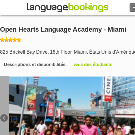
Rechercher
Open Hearts Language Academy - Miami
Contactez-nous
PARCOURIR
825 Brickell Bay Drive. 18th Floor
,
Miami
,
États Unis d'Amériqu
Descriptions et disponibilités
Avis des étudiants
Se connecter
Aide
Monnaie
€
Langue