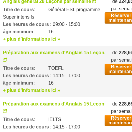
Anglais général 28 Leçons par semaine
de
224,8
par sema
Titre de cours:
Général ESL programme-
Réserver
Super intensifs
maintenan
Les heures de cours :
09:00 - 15:00
âge minimum :
16
+ plus d'informations ici »
Préparation aux examens d'Anglais 15 Leçons par semai
de
228,6
par sema
Réserver
Titre de cours:
TOEFL
maintenan
Les heures de cours :
14:15 - 17:00
âge minimum :
16
+ plus d'informations ici »
Préparation aux examens d'Anglais 15 Leçons par semai
de
228,6
par sema
Réserver
Titre de cours:
IELTS
maintenan
Les heures de cours :
14:15 - 17:00