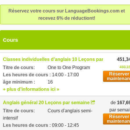
Réservez votre cours sur LanguageBookings.com et
recevez 6% de réductiont!
Cours
Classes individuelles d'anglais 10 Leçons par semaine
451,3
Titre de cours:
One to One Program
480,15
Réserver
Les heures de cours :
14:00 - 17:00
maintenan
âge minimum :
16
+ plus d'informations ici »
Anglais général 20 Leçons par semaine
de
167,6
par sema
Titre de cours:
Cours d'anglais semi-
Réserver
intensif
maintenan
Les heures de cours :
09:00 - 12:45