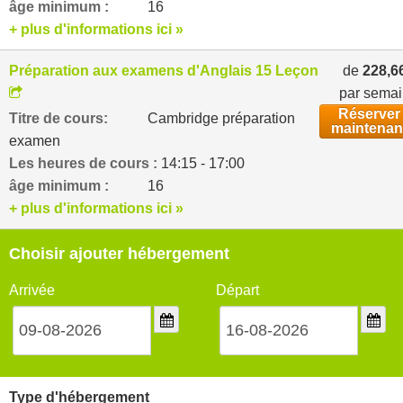
âge minimum :
16
+ plus d'informations ici »
Préparation aux examens d'Anglais 15 Leçons par semai
de
228,6
par sema
Réserver
Titre de cours:
Cambridge préparation
maintenan
examen
Les heures de cours :
14:15 - 17:00
âge minimum :
16
+ plus d'informations ici »
Choisir ajouter hébergement
Arrivée
Départ
Type d'hébergement