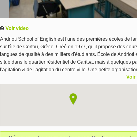
Voir video
Andrioti School of English est l'une des premières écoles de l
sur l'île de Corfou, Grèce. Créé en 1977, qu'il propose des cour
langues de qualité à des milliers d'étudiants. École de Andrioti 
situé dans le quartier résidentiel de Garitsa, mais à quelques p
l'agitation & de l'agitation du centre ville. Une petite organisatio
Voir
réputée souple pour régler les programmes selon vos besoins 
intérêts. Agréée par le ministère grec de l'éducation & membre 
PALSO