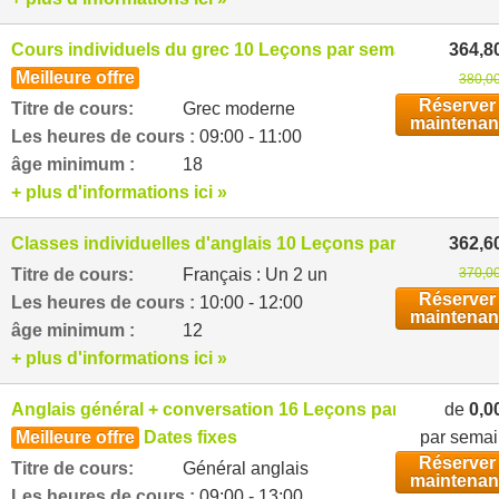
Cours individuels du grec 10 Leçons par semaine
364,8
Meilleure offre
380,00
Réserver
Titre de cours:
Grec moderne
maintenan
Les heures de cours :
09:00 - 11:00
âge minimum :
18
+ plus d'informations ici »
Classes individuelles d'anglais 10 Leçons par semaine
362,6
Titre de cours:
Français : Un 2 un
370,00
Réserver
Les heures de cours :
10:00 - 12:00
maintenan
âge minimum :
12
+ plus d'informations ici »
Anglais général + conversation 16 Leçons par semaine
de
0,0
Meilleure offre
Dates fixes
par sema
Réserver
Titre de cours:
Général anglais
maintenan
Les heures de cours :
09:00 - 13:00