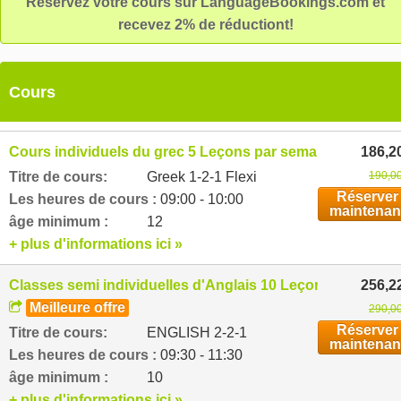
Réservez votre cours sur LanguageBookings.com et
recevez 2% de réductiont!
Cours
Cours individuels du grec 5 Leçons par semaine
186,2
Titre de cours:
Greek 1-2-1 Flexi
190,00
Réserver
Les heures de cours :
09:00 - 10:00
maintenan
âge minimum :
12
+ plus d'informations ici »
Classes semi individuelles d'Anglais 10 Leçons par sema
256,2
Meilleure offre
290,00
Réserver
Titre de cours:
ENGLISH 2-2-1
maintenan
Les heures de cours :
09:30 - 11:30
âge minimum :
10
+ plus d'informations ici »