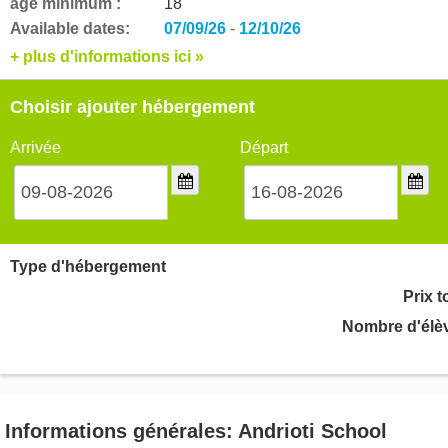
âge minimum :
18
Available dates:
07/09/26
-
12/10/26
+ plus d'informations ici »
Choisir ajouter hébergement
Arrivée
Départ
Type d'hébergement
Prix t
Nombre d'élè
Informations générales: Andrioti School