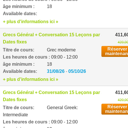
âge minimum :
18
Available dates:
+ plus d'informations ici »
Grecs Général + Conversation 15 Leçons par semaine
411,6
Dates fixes
420,00
Réserver
Titre de cours:
Grec moderne
maintenan
Les heures de cours :
09:00 - 12:00
âge minimum :
18
Available dates:
31/08/26
-
05/10/26
+ plus d'informations ici »
Grecs Général + Conversation 15 Leçons par semaine
411,6
Dates fixes
420,00
Réserver
Titre de cours:
General Greek:
maintenan
Intermediate
Les heures de cours :
09:00 - 12:00