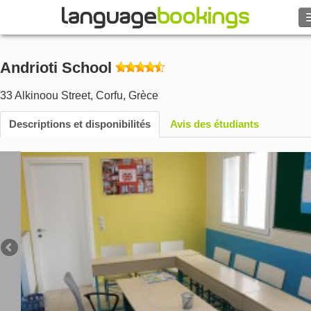
Rechercher
Andrioti School
Contactez-nous
33 Alkinoou Street
,
Corfu
,
Grèce
PARCOURIR
Descriptions et disponibilités
Avis des étudiants
Se connecter
Aide
Monnaie
€
Langue