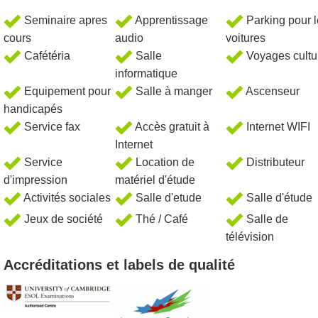
Seminaire apres
Apprentissage
Parking pour 
cours
audio
voitures
Cafétéria
Salle
Voyages cultu
informatique
Equipement pour
Salle à manger
Ascenseur
handicapés
Service fax
Accès gratuit à
Internet WIFI
Internet
Service
Location de
Distributeur
d'impression
matériel d'étude
Activités sociales
Salle d'etude
Salle d'étude
Jeux de société
Thé / Café
Salle de
télévision
Accréditations et labels de qualité