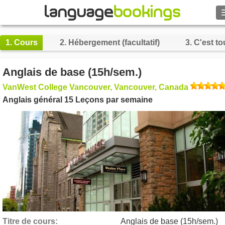
Rechercher
1.
Cours
2.
Hébergement (facultatif)
3.
C'est to
Contactez-nous
Anglais de base (15h/sem.)
PARCOURIR
VanWest College Vancouver, Vancouver, Canada
Anglais général 15 Leçons par semaine
Se connecter
Aide
Monnaie
€
Langue
Titre de cours
Anglais de base (15h/sem.)