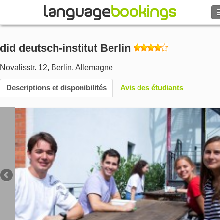
Rechercher
did deutsch-institut Berlin
Contactez-nous
Novalisstr. 12
,
Berlin
,
Allemagne
PARCOURIR
Descriptions et disponibilités
Avis des étudiants
Se connecter
Aide
Monnaie
€
Langue