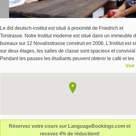
Le did deutsch-institut est situé à proximité de Friedrich et
Torstrasse. Notre Institut moderne est situé dans un immeuble 
bureaux sur 12 Novalisstrasse construit en 2006. L'Institut est s
sur deux étages, les salles de classe sont spacieux et convivial
Pendant les pauses les étudiants peuvent obtenir le café et les
Voir
boissons gazeuses dans des distributeurs automatiques dans l
cafétéria et utiliser l'internet. En été, vous pourrez vous détendr
la terrasse en profitant du barbecue ou prendre un verre. L‘anc
nouvelle capitale - Séjour linguistique Berlin, Allemagne Nul ne
peut imaginer, en visitant les quelques restes du Mur de Berlin,
que signifiait cette masse de béton qui divisait en deux, non
seulement les deux états allemands mais le monde entier. Mais
après la chute du Mur en 1998, Berlin s’est radicalement
Réservez votre cours sur LanguageBookings.com et
transformée en une réelle métropole. Le quartier gouvernement
recevez 4% de réductiont!
avec la toute nouvelle coupole du Reichstag, les nombreuses