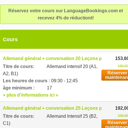
Réservez votre cours sur LanguageBookings.com et
recevez 4% de réductiont!
Cours
Allemand général + conversation 20 Leçons par semaine
153,6
Titre de cours:
Allemand intensif 20 (A1,
160,00
Réserver
A2, B1)
maintenan
Les heures de cours :
09:30 - 12:45
âge minimum :
17
+ plus d'informations ici »
Allemand général + conversation 25 Leçons par semaine
192,0
Titre de cours:
Allemand Intensif 25 (B2,
200,00
Réserver
C1)
maintenan