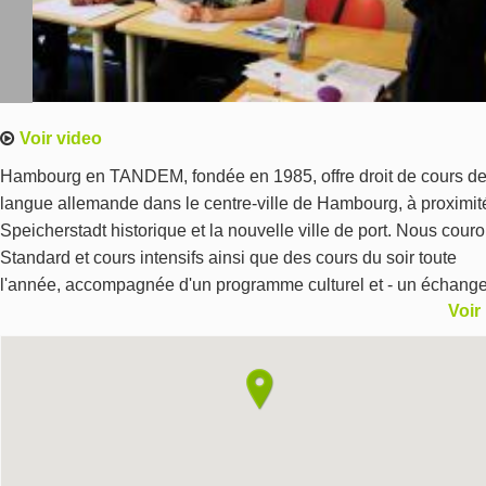
Voir video
Hambourg en TANDEM, fondée en 1985, offre droit de cours d
langue allemande dans le centre-ville de Hambourg, à proximit
Speicherstadt historique et la nouvelle ville de port. Nous cour
Standard et cours intensifs ainsi que des cours du soir toute
l'année, accompagnée d'un programme culturel et - un échang
Voir
partenaire TANDEM, une méthode fantastique pour augmenter
compétences. Nous sommes un centre d'examen accrédité pour
TestDaF et la langue européenne certificats (TELC). Hambourg
grand, vous allez l'aimer ici !