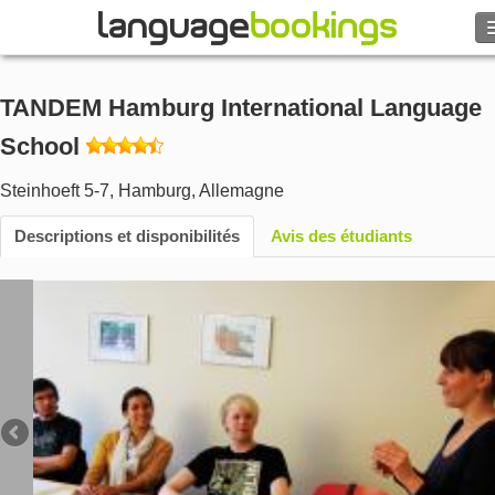
Rechercher
TANDEM Hamburg International Language
Contactez-nous
School
PARCOURIR
Steinhoeft 5-7
,
Hamburg
,
Allemagne
Descriptions et disponibilités
Avis des étudiants
Se connecter
Aide
Monnaie
€
Langue