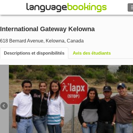
Rechercher
International Gateway Kelowna
Contactez-nous
618 Bernard Avenue
,
Kelowna
,
Canada
PARCOURIR
Descriptions et disponibilités
Avis des étudiants
Se connecter
Aide
Monnaie
€
Langue