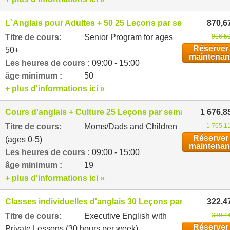
L`Anglais pour Adultes + 50 25 Leçons par semaine
870,6
Titre de cours:
Senior Program for ages
916,50
Réserver
50+
maintenan
Les heures de cours :
09:00 - 15:00
âge minimum :
50
+ plus d'informations ici »
Cours d'anglais + Culture 25 Leçons par semaine
1 676,8
Titre de cours:
Moms/Dads and Children
1 765,1
Réserver
(ages 0-5)
maintenan
Les heures de cours :
09:00 - 15:00
âge minimum :
19
+ plus d'informations ici »
Classes individuelles d'anglais 30 Leçons par semaine
322,4
Titre de cours:
Executive English with
339,44
Réserver
Private Lessons (30 hours per week)