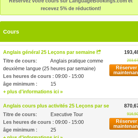
Réservez votre cours sur LanguageBookings.com et
recevez 5% de réductiont!
Cours
Anglais général 25 Leçons par semaine
193,4
Titre de cours:
Anglais pratique comme
203,67
Réserver
deuxième langue (25 heures par semaine)
maintenan
Les heures de cours :
09:00 - 15:00
âge minimum :
15
+ plus d'informations ici »
Anglais cours plus activités 25 Leçons par semaine
870,6
Titre de cours:
Executive Tour
916,50
Réserver
Les heures de cours :
09:00 - 15:00
maintenan
âge minimum :
25
+ plus d'informations ici »