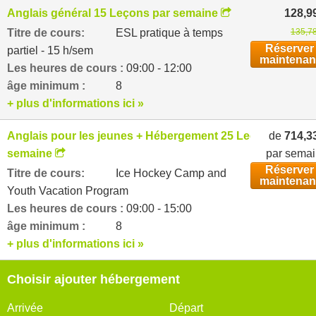
Anglais général 15 Leçons par semaine
128,9
Titre de cours:
ESL pratique à temps
135,78
Réserver
partiel - 15 h/sem
maintenan
Les heures de cours :
09:00 - 12:00
âge minimum :
8
+ plus d'informations ici »
Anglais pour les jeunes + Hébergement 25 Leçons par
de
714,3
semaine
par sema
Réserver
Titre de cours:
Ice Hockey Camp and
maintenan
Youth Vacation Program
Les heures de cours :
09:00 - 15:00
âge minimum :
8
+ plus d'informations ici »
Choisir ajouter hébergement
Arrivée
Départ