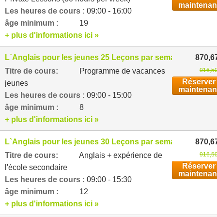
maintenan
Les heures de cours :
09:00 - 16:00
âge minimum :
19
+ plus d'informations ici »
L`Anglais pour les jeunes 25 Leçons par semaine
870,6
Titre de cours:
Programme de vacances
916,50
Réserver
jeunes
maintenan
Les heures de cours :
09:00 - 15:00
âge minimum :
8
+ plus d'informations ici »
L`Anglais pour les jeunes 30 Leçons par semaine
870,6
Titre de cours:
Anglais + expérience de
916,50
Réserver
l'école secondaire
maintenan
Les heures de cours :
09:00 - 15:30
âge minimum :
12
+ plus d'informations ici »