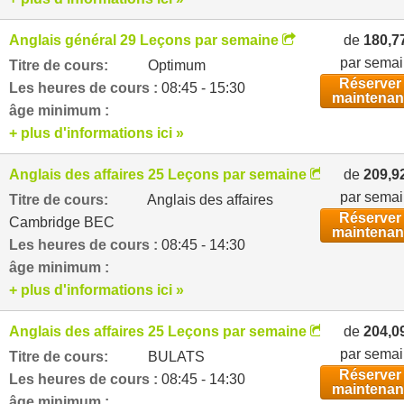
Anglais général 29 Leçons par semaine
de
180,7
par sema
Titre de cours:
Optimum
Réserver
Les heures de cours :
08:45 - 15:30
maintenan
âge minimum :
+ plus d'informations ici »
Anglais des affaires 25 Leçons par semaine
de
209,9
par sema
Titre de cours:
Anglais des affaires
Réserver
Cambridge BEC
maintenan
Les heures de cours :
08:45 - 14:30
âge minimum :
+ plus d'informations ici »
Anglais des affaires 25 Leçons par semaine
de
204,0
par sema
Titre de cours:
BULATS
Réserver
Les heures de cours :
08:45 - 14:30
maintenan
âge minimum :