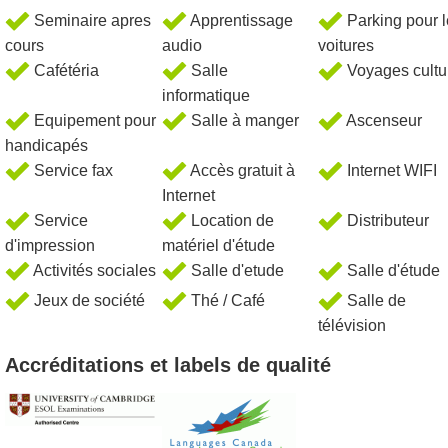
Seminaire apres
Apprentissage
Parking pour 
cours
audio
voitures
Cafétéria
Salle
Voyages cultu
informatique
Equipement pour
Salle à manger
Ascenseur
handicapés
Service fax
Accès gratuit à
Internet WIFI
Internet
Service
Location de
Distributeur
d'impression
matériel d'étude
Activités sociales
Salle d'etude
Salle d'étude
Jeux de société
Thé / Café
Salle de
télévision
Accréditations et labels de qualité