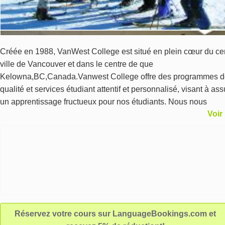
Créée en 1988, VanWest College est situé en plein cœur du ce
ville de Vancouver et dans le centre de que
Kelowna,BC,Canada.Vanwest College offre des programmes d
qualité et services étudiant attentif et personnalisé, visant à ass
un apprentissage fructueux pour nos étudiants. Nous nous
Voir
engageons à fournir toutes les bonnes ressources pour la réuss
scolaire de l'élève, tout en offrant des activités parascolaires
aventureuses, trop.
Réservez votre cours sur LanguageBookings.com et