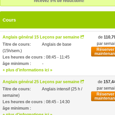
recevez 5% de réductiont!
Cours
Anglais général 15 Leçons par semaine
de
110,7
par sema
Titre de cours:
Anglais de base
Réserver
(15h/sem.)
maintenan
Les heures de cours :
08:45 - 11:45
âge minimum :
-
+ plus d'informations ici »
Anglais général 25 Leçons par semaine
de
157,4
par sema
Titre de cours:
Anglais intensif (25 h /
Réserver
semaine)
maintenan
Les heures de cours :
08:45 - 14:30
âge minimum :
+ plus d'informations ici »