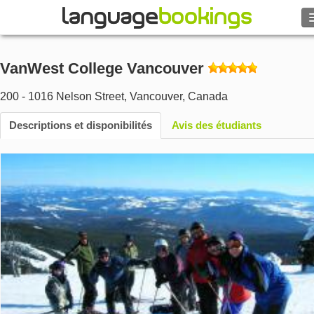
VanWest College Vancouver
Contactez-nous
200 - 1016 Nelson Street
,
Vancouver
,
Canada
Descriptions et disponibilités
PARCOURIR
Avis des étudiants
Se connecter
Aide
Monnaie
€
Langue