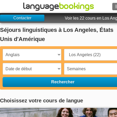
Contacter
Rechercher
Voir les 22 cours en Los An
Séjours linguistiques à Los Angeles, États
Contactez-nous
Unis d'Amérique
PARCOURIR
Se connecter
Aide
Rechercher
Monnaie
€
Langue
Choisissez votre cours de langue