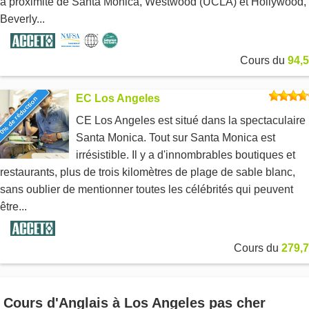
à proximité de Santa Monica, Westwood (UCLA) et Hollywood,
Beverly...
Cours du
94,5
EC Los Angeles
0% de réduction
CE Los Angeles est situé dans la spectaculaire
Santa Monica. Tout sur Santa Monica est
irrésistible. Il y a d'innombrables boutiques et
restaurants, plus de trois kilomètres de plage de sable blanc,
sans oublier de mentionner toutes les célébrités qui peuvent
être...
Cours du
279,7
Cours d'Anglais à Los Angeles pas cher