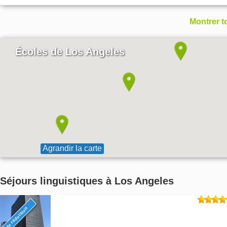
Montrer t
Écoles de Los Angeles
Agrandir la carte
Séjours linguistiques à Los Angeles
6% de réduction