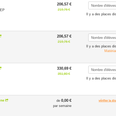
206,57 €
219,76 €
BEP
Il y a des places di
206,57 €
219,76 €
Il y a des places di
Matéria
330,69 €
351,80 €
Il y a des places di
0,00 €
ine
de
vérifier la di
par semaine