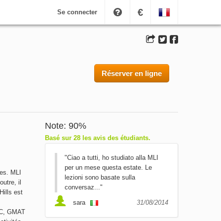
€
Se connecter
Réserver en ligne
Note: 90%
Basé sur 28 les avis des étudiants.
"Ciao a tutti, ho studiato alla MLI
per un mese questa estate. Le
les. MLI
lezioni sono basate sulla
utre, il
conversaz..."
ills est
sara
31/08/2014
IC, GMAT