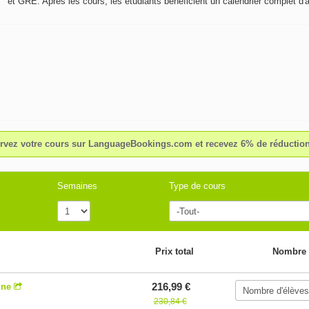
et GRE. Après les cours, les étudiants bénéficient un calendrier complet d'a
rvez votre cours sur LanguageBookings.com et recevez 6% de réduction
Semaines
Type de cours
Prix total
Nombre 
216,99 €
ine
230,84 €