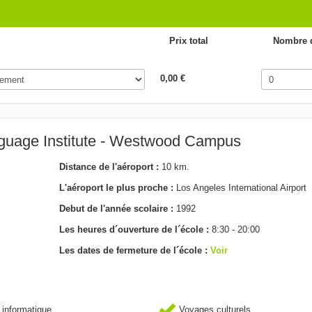
Prix total
Nombre d
0,00 €
nguage Institute - Westwood Campus
Distance de l'aéroport :
10 km.
L'aéroport le plus proche :
Los Angeles International Airport
Debut de l'année scolaire :
1992
Les heures d´ouverture de l´école :
8:30 - 20:00
Les dates de fermeture de l´école :
Voir
 informatique
Voyages culturels