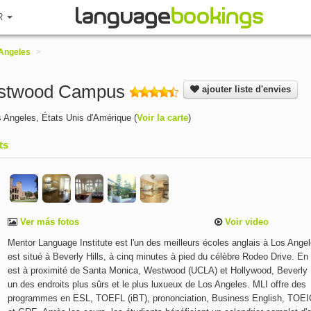
R
Angeles
>
Westwood Campus
ajouter liste d'envies
s Angeles
,
États Unis d'Amérique
(
Voir la carte
)
ts
Ver más fotos
Voir video
Mentor Language Institute est l'un des meilleurs écoles anglais à Los Ange
est situé à Beverly Hills, à cinq minutes à pied du célèbre Rodeo Drive. En o
est à proximité de Santa Monica, Westwood (UCLA) et Hollywood, Beverly H
un des endroits plus sûrs et le plus luxueux de Los Angeles. MLI offre des
programmes en ESL, TOEFL (iBT), prononciation, Business English, TOE