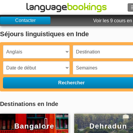
Contacter
Rechercher
Voir les 9 cours en
Séjours linguistiques en Inde
Contactez-nous
PARCOURIR
Se connecter
Aide
Rechercher
Monnaie
€
Destinations en Inde
Langue
Bangalore
Dehradun