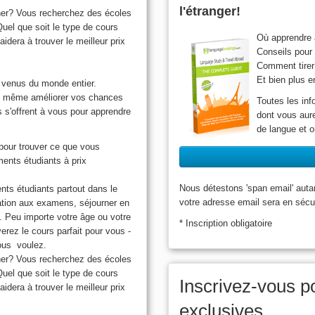
l'étranger!
cher? Vous recherchez des écoles
uel que soit le type de cours
Où apprendre à
era à trouver le meilleur prix
Conseils pour 
Comment tirer 
Et bien plus e
 venus du monde entier.
ez même améliorer vos chances
Toutes les inf
 s'offrent à vous pour apprendre
dont vous aure
de langue et o
pour trouver ce que vous
ents étudiants à prix
Nous détestons 'span email' auta
nts étudiants partout dans le
votre adresse email sera en sécu
ation aux examens, séjourner en
. Peu importe votre âge ou votre
* Inscription obligatoire
ez le cours parfait pour vous -
vous voulez.
cher? Vous recherchez des écoles
uel que soit le type de cours
Inscrivez-vous po
era à trouver le meilleur prix
exclusives