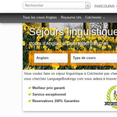
Rechercher
PARCOURIR
Tous les cours Anglais
Royaume Uni
Colchester
Séjours linguistiq
Cours d'Anglais à Colchester pas cher
Anglais
Type de cours
Vous voulez faire un séjour linguistique à Colchester pas ch
vous cherchez LanguageBookings.com vous aidera à trouver le
Meilleur prix garanti
Service exceptionnel
Reservations 100% Garanties