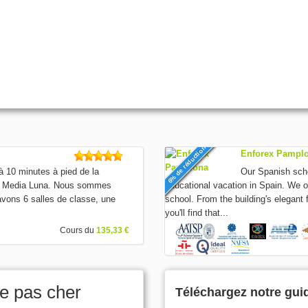
6% de réduction
Enforex Pampl
 à 10 minutes à pied de la
Our Spanish scho
e la Media Luna. Nous sommes
educational vacation in Spain. We oc
avons 6 salles de classe, une
school. From the building's elegant 
you'll find that...
Cours du
135,33 €
e pas cher
Téléchargez notre gui