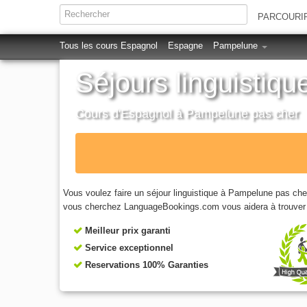
PARCOURI
Tous les cours Espagnol
Espagne
Pampelune
Séjours linguisti
Cours d'Espagnol à Pampelune pas cher
Vous voulez faire un séjour linguistique à Pampelune pas ch
vous cherchez LanguageBookings.com vous aidera à trouver le
Meilleur prix garanti
Service exceptionnel
Reservations 100% Garanties