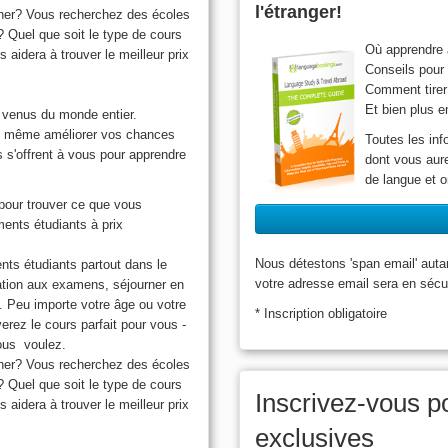
l'étranger!
cher? Vous recherchez des écoles
 Quel que soit le type de cours
Où apprendre à
idera à trouver le meilleur prix
Conseils pour 
Comment tirer 
Et bien plus e
 venus du monde entier.
ez même améliorer vos chances
Toutes les inf
 s'offrent à vous pour apprendre
dont vous aure
de langue et o
pour trouver ce que vous
ents étudiants à prix
Nous détestons 'span email' auta
nts étudiants partout dans le
votre adresse email sera en sécu
ation aux examens, séjourner en
. Peu importe votre âge ou votre
* Inscription obligatoire
ez le cours parfait pour vous -
vous voulez.
cher? Vous recherchez des écoles
 Quel que soit le type de cours
Inscrivez-vous po
idera à trouver le meilleur prix
exclusives