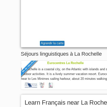
Agrandir la carte
Séjours linguistiques à La Rochelle
5% de réduction
Eurocentres La Rochelle
La Rochelle is a coastal city, on the Atlantic with islands and
outdoor activities. It is a lively summer vacation resort. Euro
near to Les Minimes sailing harbour, about 20 minutes walking 
Learn Français near La Roche