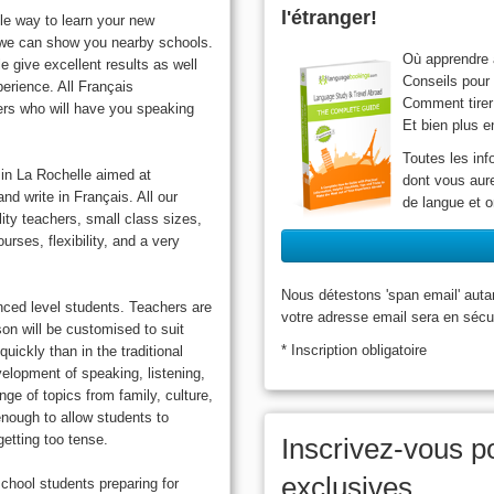
l'étranger!
le way to learn your new
 we can show you nearby schools.
Où apprendre à
 give excellent results as well
Conseils pour 
erience. All Français
Comment tirer 
ers who will have you speaking
Et bien plus e
Toutes les inf
in La Rochelle aimed at
dont vous aure
nd write in Français. All our
de langue et o
ity teachers, small class sizes,
rses, flexibility, and a very
Nous détestons 'span email' auta
nced level students. Teachers are
votre adresse email sera en sécu
on will be customised to suit
* Inscription obligatoire
ickly than in the traditional
elopment of speaking, listening,
ange of topics from family, culture,
enough to allow students to
getting too tense.
Inscrivez-vous po
exclusives
chool students preparing for