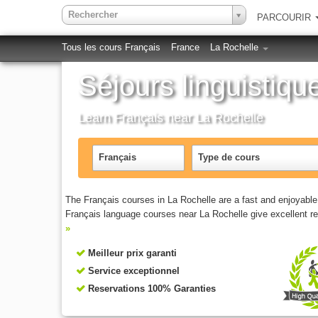
Rechercher
PARCOURIR
Tous les cours Français
France
La Rochelle
Séjours linguistiqu
Learn Français near La Rochelle
Français
Type de cours
The Français courses in La Rochelle are a fast and enjoyabl
Français language courses near La Rochelle give excellent re
»
Meilleur prix garanti
Service exceptionnel
Reservations 100% Garanties