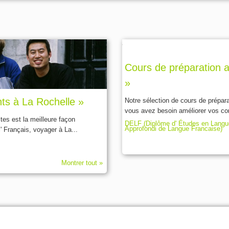
Cours de préparation 
»
nts à La Rochelle »
Notre sélection de cours de prépar
vous avez besoin améliorer vos com
tes est la meilleure façon
DELF (Diplôme d' Études en Langu
Approfondi de Langue Francaise)
' Français, voyager à La...
Montrer tout »