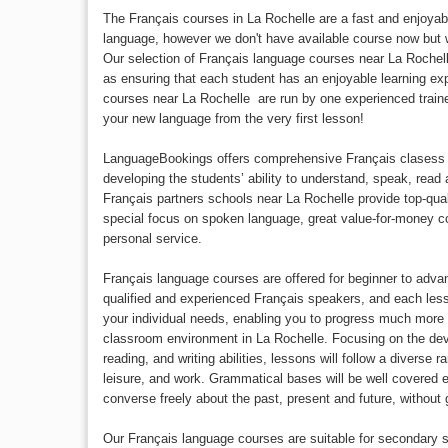
The Français courses in La Rochelle are a fast and enjoyab
language, however we don't have available course now but
Our selection of Français language courses near La Rochelle
as ensuring that each student has an enjoyable learning exp
courses near La Rochelle are run by one experienced train
your new language from the very first lesson!
LanguageBookings offers comprehensive Français clasess 
developing the students’ ability to understand, speak, read a
Français partners schools near La Rochelle provide top-qual
special focus on spoken language, great value-for-money cou
personal service.
Français language courses are offered for beginner to adva
qualified and experienced Français speakers, and each less
your individual needs, enabling you to progress much more qu
classroom environment in La Rochelle. Focusing on the dev
reading, and writing abilities, lessons will follow a diverse r
leisure, and work. Grammatical bases will be well covered 
converse freely about the past, present and future, without 
Our Français language courses are suitable for secondary s