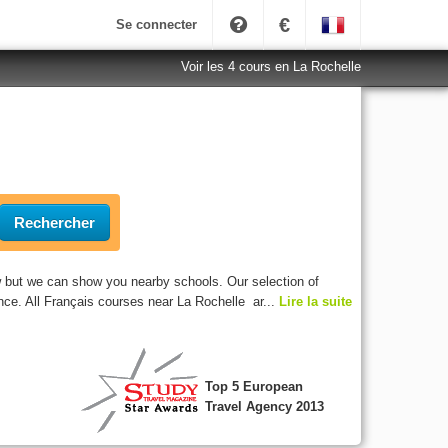
€
Se connecter
Voir les 4 cours en La Rochelle
Rechercher
w but we can show you nearby schools. Our selection of
nce. All Français courses near La Rochelle ar...
Lire la suite
Top 5 European
Travel Agency 2013