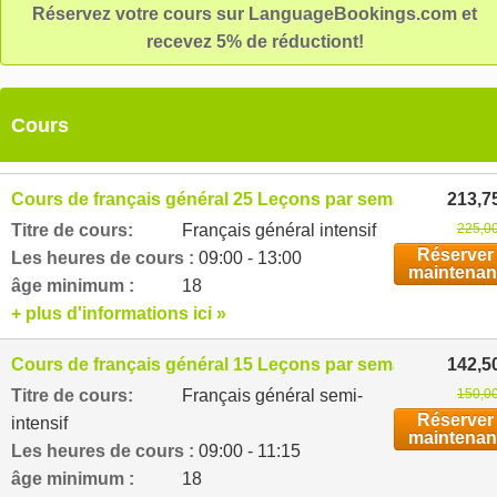
Réservez votre cours sur LanguageBookings.com et
recevez 5% de réductiont!
Cours
Cours de français général 25 Leçons par semaine
213,7
Titre de cours:
Français général intensif
225,00
Réserver
Les heures de cours :
09:00 - 13:00
maintenan
âge minimum :
18
+ plus d'informations ici »
Cours de français général 15 Leçons par semaine
142,5
Titre de cours:
Français général semi-
150,00
Réserver
intensif
maintenan
Les heures de cours :
09:00 - 11:15
âge minimum :
18