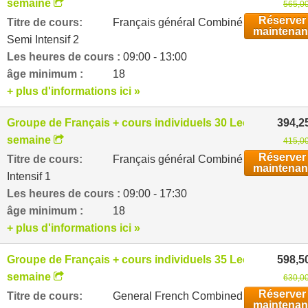
semaine
565,00
Réserver
Titre de cours:
Français général Combiné
maintenan
Semi Intensif 2
Les heures de cours :
09:00 - 13:00
âge minimum :
18
+ plus d'informations ici »
Groupe de Français + cours individuels 30 Leçons par
394,2
semaine
415,00
Réserver
Titre de cours:
Français général Combiné
maintenan
Intensif 1
Les heures de cours :
09:00 - 17:30
âge minimum :
18
+ plus d'informations ici »
Groupe de Français + cours individuels 35 Leçons par
598,5
semaine
630,00
Réserver
Titre de cours:
General French Combined
maintenan