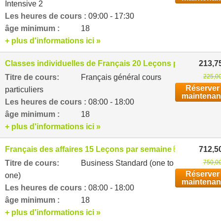
Intensive 2
Les heures de cours :
09:00 - 17:30
âge minimum :
18
+ plus d'informations ici »
Classes individuelles de Français 20 Leçons par semaine
213,7
Titre de cours:
Français général cours
225,00
Réserver
particuliers
maintenan
Les heures de cours :
08:00 - 18:00
âge minimum :
18
+ plus d'informations ici »
Français des affaires 15 Leçons par semaine
712,5
Titre de cours:
Business Standard (one to
750,00
Réserver
one)
maintenan
Les heures de cours :
08:00 - 18:00
âge minimum :
18
+ plus d'informations ici »