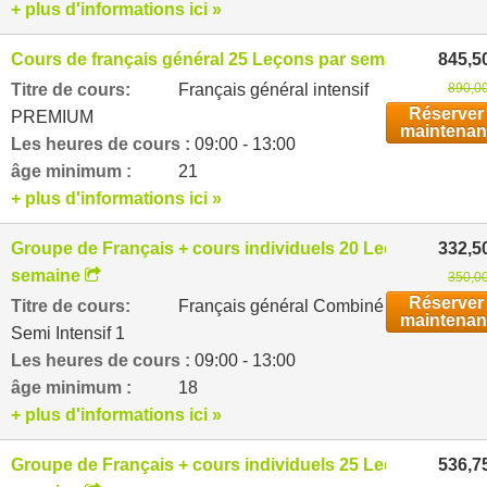
+ plus d'informations ici »
Cours de français général 25 Leçons par semaine
845,5
Titre de cours:
Français général intensif
890,00
Réserver
PREMIUM
maintenan
Les heures de cours :
09:00 - 13:00
âge minimum :
21
+ plus d'informations ici »
Groupe de Français + cours individuels 20 Leçons par
332,5
semaine
350,00
Réserver
Titre de cours:
Français général Combiné
maintenan
Semi Intensif 1
Les heures de cours :
09:00 - 13:00
âge minimum :
18
+ plus d'informations ici »
Groupe de Français + cours individuels 25 Leçons par
536,7