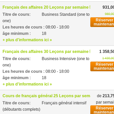
Français des affaires 20 Leçons par semaine
931,0
Titre de cours:
Business Standard (one to
980,00
Réserver
one)
maintenan
Les heures de cours :
08:00 - 18:00
âge minimum :
18
+ plus d'informations ici »
Français des affaires 30 Leçons par semaine
1 358,5
Titre de cours:
Business Intensive (one to
1 430,0
Réserver
one)
maintenan
Les heures de cours :
08:00 - 18:00
âge minimum :
18
+ plus d'informations ici »
Cours de français général 25 Leçons par semaine
de
213,7
par sema
Titre de cours:
Français général intensif
Réserver
(débutants complets)
maintenan