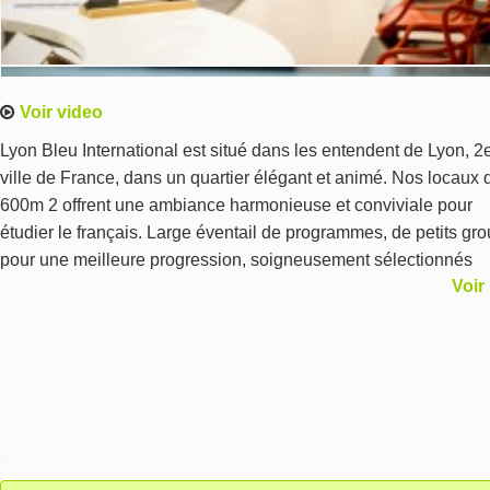
Voir video
Lyon Bleu International est situé dans les entendent de Lyon, 2
ville de France, dans un quartier élégant et animé. Nos locaux 
600m 2 offrent une ambiance harmonieuse et conviviale pour
étudier le français. Large éventail de programmes, de petits gr
pour une meilleure progression, soigneusement sélectionnés
Voir
options d'hébergement, personnel efficace et sympathique, des
enseignants compétents et dévoués, des activités culturelles et
sociales hebdomadaires.