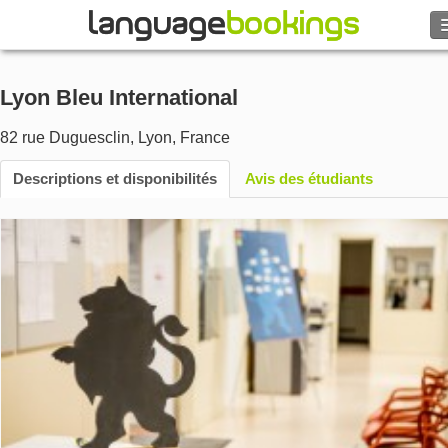
Lyon Bleu International
Contactez-nous
82 rue Duguesclin
,
Lyon
,
France
Descriptions et disponibilités
PARCOURIR
Avis des étudiants
Se connecter
Aide
Monnaie
€
Langue