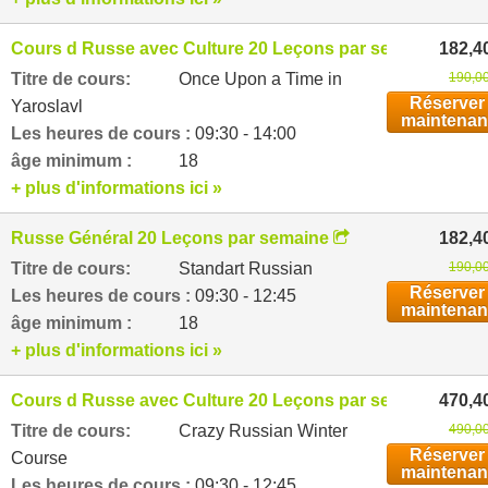
Cours d Russe avec Culture 20 Leçons par semaine
182,4
Titre de cours:
Once Upon a Time in
190,00
Réserver
Yaroslavl
maintenan
Les heures de cours :
09:30 - 14:00
âge minimum :
18
+ plus d'informations ici »
Russe Général 20 Leçons par semaine
182,4
Titre de cours:
Standart Russian
190,00
Réserver
Les heures de cours :
09:30 - 12:45
maintenan
âge minimum :
18
+ plus d'informations ici »
Cours d Russe avec Culture 20 Leçons par semaine
470,4
Titre de cours:
Crazy Russian Winter
490,00
Réserver
Course
maintenan
Les heures de cours :
09:30 - 12:45