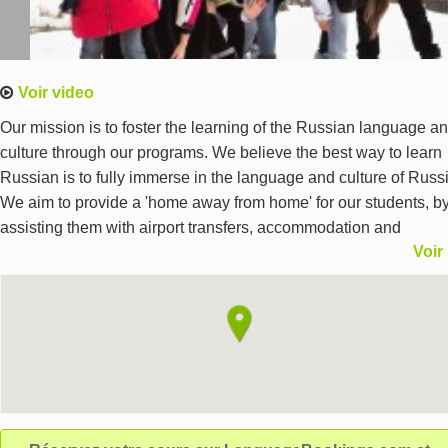
Voir video
Our mission is to foster the learning of the Russian language a
culture through our programs. We believe the best way to learn
Russian is to fully immerse in the language and culture of Russi
We aim to provide a 'home away from home' for our students, b
assisting them with airport transfers, accommodation and
Voir
continuous support during their stay. We believe that better cult
understanding brings people together and benefits all. When ou
students leave us, we want them to take with them an improved
level of Russian, a better understanding of the world, improved
opportunities and memories and experiences they will never for