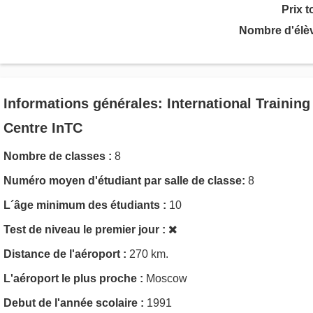
Prix t
Nombre d'élè
Informations générales: International Training
Centre InTC
Nombre de classes :
8
Numéro moyen d'étudiant par salle de classe:
8
L´âge minimum des étudiants :
10
Test de niveau le premier jour :
Distance de l'aéroport :
270 km.
L'aéroport le plus proche :
Moscow
Debut de l'année scolaire :
1991