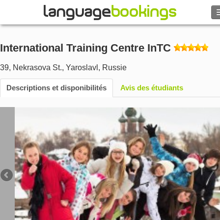
Rechercher
International Training Centre InTC
Contactez-nous
39, Nekrasova St.
,
Yaroslavl
,
Russie
PARCOURIR
Descriptions et disponibilités
Avis des étudiants
Se connecter
Aide
Monnaie
€
Langue