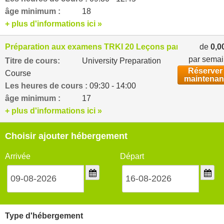
âge minimum :
18
+ plus d'informations ici »
Préparation aux examens TRKI 20 Leçons par semaine
de
0,0
par sema
Titre de cours:
University Preparation
Réserver
Course
maintenan
Les heures de cours :
09:30 - 14:00
âge minimum :
17
+ plus d'informations ici »
Choisir ajouter hébergement
Arrivée
Départ
Type d'hébergement