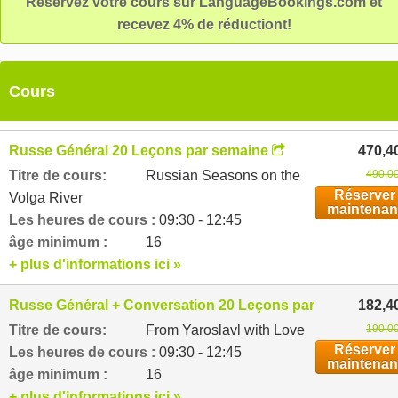
Réservez votre cours sur LanguageBookings.com et
recevez 4% de réductiont!
Cours
Russe Général 20 Leçons par semaine
470,4
Titre de cours:
Russian Seasons on the
490,00
Réserver
Volga River
maintenan
Les heures de cours :
09:30 - 12:45
âge minimum :
16
+ plus d'informations ici »
Russe Général + Conversation 20 Leçons par semaine
182,4
Titre de cours:
From Yaroslavl with Love
190,00
Réserver
Les heures de cours :
09:30 - 12:45
maintenan
âge minimum :
16
+ plus d'informations ici »