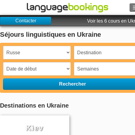
Contacter
Voir les 6 cours en Uk
Séjours linguistiques en Ukraine
Contactez-nous
PARCOURIR
Se connecter
Rechercher
Aide
Monnaie
€
Destinations en Ukraine
Langue
Kiev