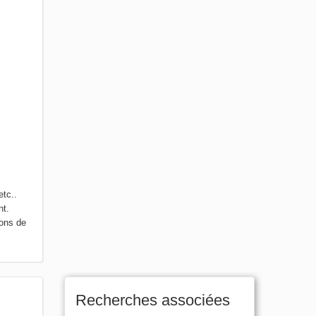
etc..
nt.
sons de
Recherches associées