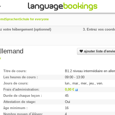
emdSprachenSchule for everyone
z votre hébergement (optionnel)
3.
Entrez vos coordo
allemand
ajouter liste d'envi
e
Titre de cours
B1.2 niveau intermédiaire en all
Les heures de cours
09:00 - 13:00
Jours de cours
lun., mar., mer., jeu., ven.
Frais d'administration
0,00 €
Durée de chaque leçon
45
Attestation de stage
Oui
âge minimum
16
Nombre moyen d`élèves
4