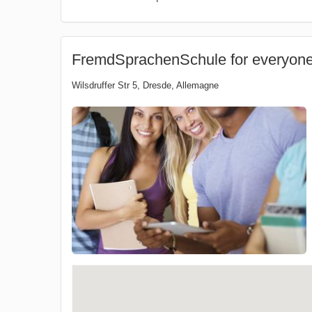
FremdSprachenSchule for everyon
Wilsdruffer Str 5
,
Dresde
,
Allemagne