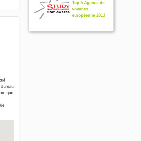
Top 5 Agence de
voyages
européenne 2013
tué
d Bureau
gare que
ale,