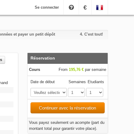
€
Se connecter
nnées et payer un petit dépôt
4.
C'est tout!
Réservation
es
Cours
From
195,76 €
par semaine
Date de début
Semaines
Etudiants
emand
Continuer avec la réservation
Vous payez seulement un acompte (part du
montant total pour garantir votre place).