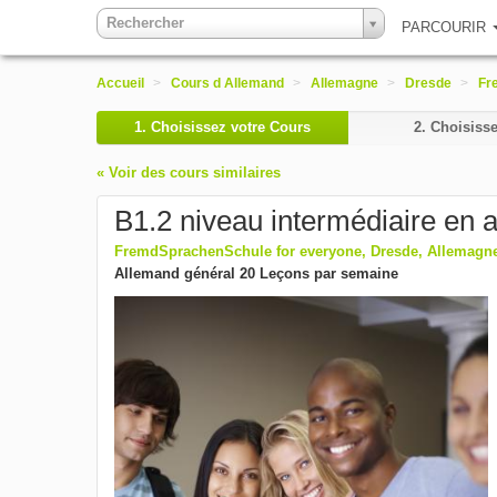
Rechercher
PARCOURIR
Accueil
>
Cours d Allemand
>
Allemagne
>
Dresde
>
Fr
1.
Choisissez votre Cours
2.
Choisisse
« Voir des cours similaires
B1.2 niveau intermédiaire en 
FremdSprachenSchule for everyone, Dresde, Allemagn
Allemand général 20 Leçons par semaine