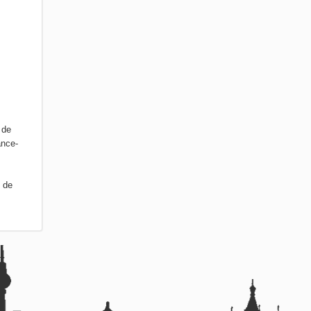
 de
ance-
s de