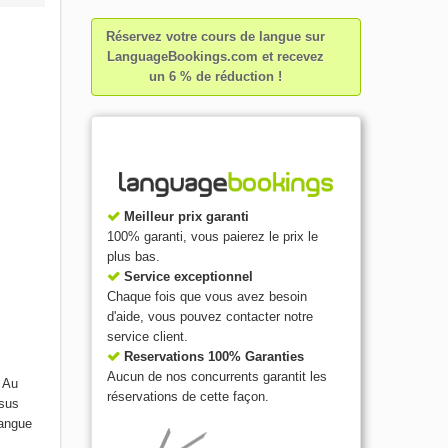
Réservez votre cours de langue sur
LanguageBookings.com et recevez
un 6 % de réduction !
Meilleur prix garanti
100% garanti, vous paierez le prix le
plus bas.
Service exceptionnel
Chaque fois que vous avez besoin
d'aide, vous pouvez contacter notre
service client.
Reservations 100% Garanties
Aucun de nos concurrents garantit les
. Au
réservations de cette façon.
ssus
langue