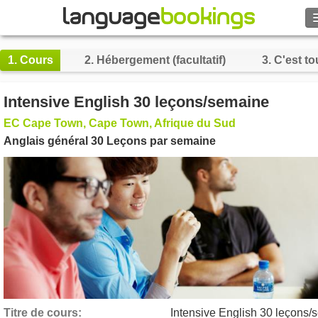
Rechercher
1.
Cours
2.
Hébergement (facultatif)
3.
C'est to
Contactez-nous
Intensive English 30 leçons/semaine
PARCOURIR
EC Cape Town, Cape Town, Afrique du Sud
Anglais général 30 Leçons par semaine
Se connecter
Aide
Monnaie
€
Langue
Titre de cours