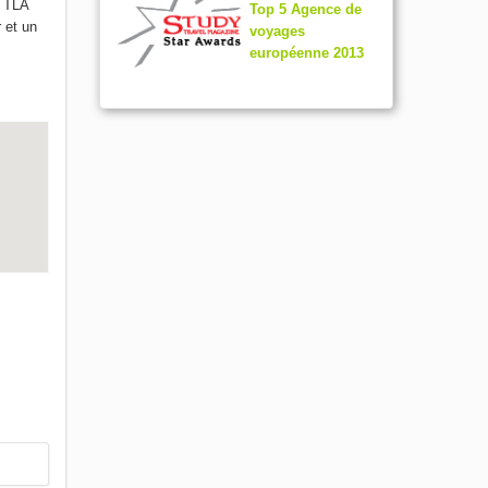
, TLA
Top 5 Agence de
 et un
voyages
européenne 2013