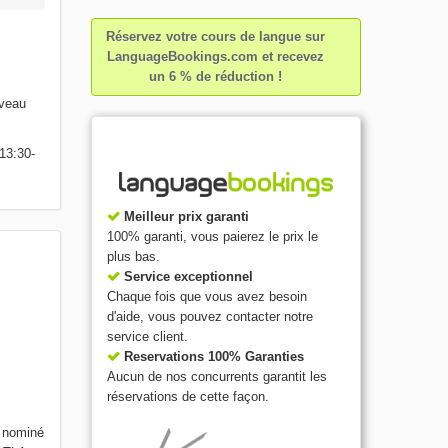
Réservez votre cours de langue sur
LanguageBookings.com et recevez
un 6 % de réduction !
iveau
13:30-
Meilleur prix garanti
100% garanti, vous paierez le prix le
plus bas.
Service exceptionnel
Chaque fois que vous avez besoin
d'aide, vous pouvez contacter notre
service client.
Reservations 100% Garanties
Aucun de nos concurrents garantit les
réservations de cette façon.
é nominé