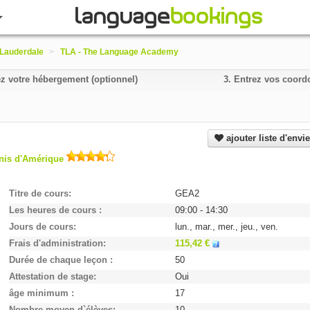
 Lauderdale
>
TLA - The Language Academy
z votre hébergement (optionnel)
3.
Entrez vos coordo
ajouter liste d'envi
Unis d'Amérique
Titre de cours
GEA2
Les heures de cours
09:00 - 14:30
Jours de cours
lun., mar., mer., jeu., ven.
Frais d'administration
115,42 €
Durée de chaque leçon
50
Attestation de stage
Oui
âge minimum
17
Nombre moyen d`élèves
10