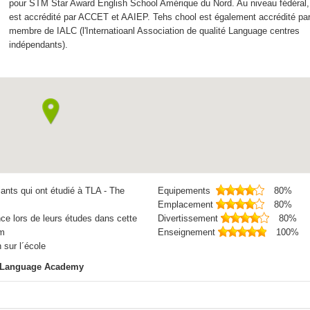
pour STM Star Award English School Amérique du Nord. Au niveau fédéral
est accrédité par ACCET et AAIEP. Tehs chool est également accrédité par
membre de IALC (l'Internatioanl Association de qualité Language centres
indépendants).
ants qui ont étudié à TLA - The
Equipements
80%
Emplacement
80%
ce lors de leurs études dans cette
Divertissement
80%
om
Enseignement
100%
 sur l´école
 Language Academy