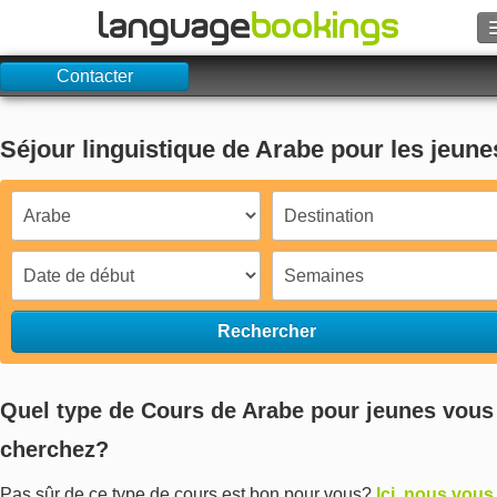
Contacter
Rechercher
Contactez-nous
Séjour linguistique de Arabe pour les jeune
PARCOURIR
Se connecter
Aide
Rechercher
Monnaie
€
Quel type de Cours de Arabe pour jeunes vous
Langue
cherchez?
Pas sûr de ce type de cours est bon pour vous?
Ici, nous vous