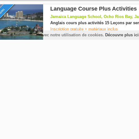
Language Course Plus Activities
tion
Jamaica Language School, Ocho Rios Bay, J
Anglais cours plus activités 15 Leçons par s
Inscription gratuite + matériaux inclus
te vous êtes d'accord avec notre utilisation de cookies.
Découvre plus ici
Jamaica Language School special summer progr
and Summer English Advantage, are the perfect op
Cours + Logement
à Hôtel 5 étoiles
de
161,26 €
Sports & anglais
tion
Oscars International Dublin, Dublin, Irlande
Anglais cours plus activités 29 Leçons par s
Notre anglais et combinent la nature Programme d
donne aux participants la chance d'explorer et de.
Cours + Logement
à Famille d´accueil
de
752,00 