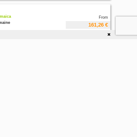
amaica
From
emaine
161,26 €
par semaine
ams, the summer English Escape
portunity to...
Détails
Voir les 3+ options d'hébergement
From
emaine
568,70 €
par semaine
e Sport et la beauté de Irlande et
..
Détails
€
Voir les 3+ options d'hébergement