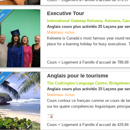
Executive Tour
tion
International Gateway Kelowna, Kelowna, Ca
Anglais cours plus activités 25 Leçons par s
Matériaux inclus
Kelowna is Canada’s most famous year round reso
place for a learning holiday for busy executives. 
Cours + Logement
à Famille d´accueil
de
788,68 
Anglais pour le tourisme
tion
The Codrington Language Centre, Bridgetown
Anglais cours plus activités 15 Leçons par s
Matériaux inclus
Cours contour ce français comme un cours de lan
sur les quatre compétences linguistiques principa
Cours + Logement
à Famille d´accueil
de
429,84 