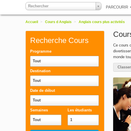
Rechercher
PARCOURIR
Accueil
>
Cours d Anglais
>
Anglais cours plus activités
Cours
Recherche Cours
Ce cours c
divertisse
Programme
monde tout
Tout
Classe
Destination
Tout
Date de début
Tout
Semaines
Les étudiants
Tout
1