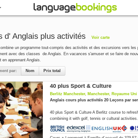
 d' Anglais plus activités
Voir carte
ombine un programme tout-compris des activités et des excursions vers les pri
ment avec des classes de Anglais. En vacances s'amuser et se faire de nouv
 en apprenant Anglais.
ment par:
Nom
Prix total
40 plus Sport & Culture
Berlitz Manchester, Manchester, Royaume Uni
Anglais cours plus activités 20 Leçons par s
40 plus Sport & Culture A Berlitz course to refre
combining it with golf, tennis or cultural activities.
Cours + Logement
à Famille d´accueil
de
379,57 