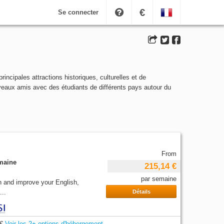
€
Se connecter
ncipales attractions historiques, culturelles et de
eaux amis avec des étudiants de différents pays autour du
From
emaine
215,14 €
par semaine
sh and improve your English,
...
Détails
€
Voir les 2+ options d'hébergement