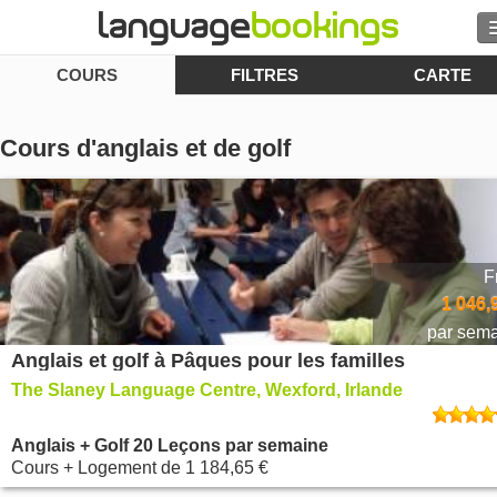
COURS
FILTRES
CARTE
Rechercher
Contactez-nous
Cours d'anglais et de golf
PARCOURIR
Se connecter
F
Aide
1 046,
par sem
Anglais et golf à Pâques pour les familles
Monnaie
€
The Slaney Language Centre, Wexford, Irlande
Langue
Anglais + Golf 20 Leçons par semaine
Cours + Logement
de
1 184,65 €