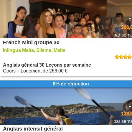
F
266,
par sem
French Mini groupe 30
inlingua Malta, Sliema, Malte
Anglais général 30 Leçons par semaine
Cours + Logement
de
266,00 €
6% de réduction
F
139,
par sem
Anglais intensif général