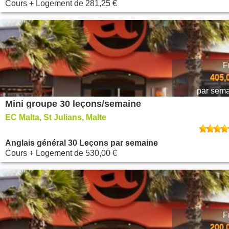
Cours + Logement
de
281,25 €
F
405,
par sem
Mini groupe 30 leçons/semaine
EC Malta, St Julians, Malte
Anglais général 30 Leçons par semaine
Cours + Logement
de
530,00 €
F
200,