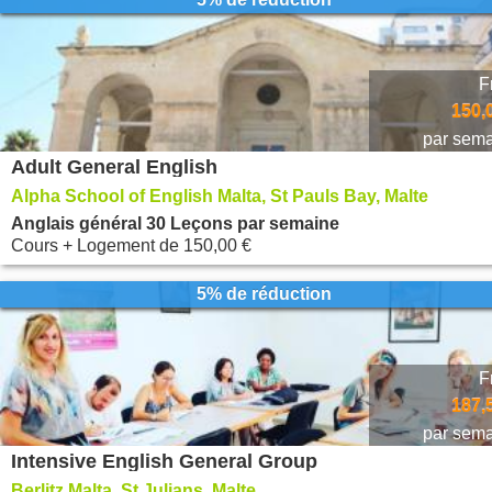
F
150,
par sem
Adult General English
Alpha School of English Malta, St Pauls Bay, Malte
Anglais général 30 Leçons par semaine
Cours + Logement
de
150,00 €
5% de réduction
F
187,
par sem
Intensive English General Group
Berlitz Malta, St Julians, Malte