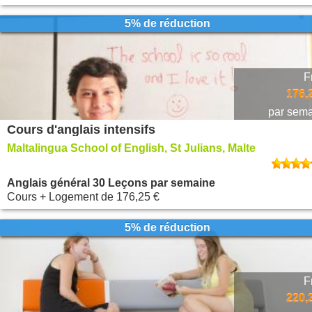
5% de réduction
F
176,
par sem
Cours d'anglais intensifs
Maltalingua School of English, St Julians, Malte
Anglais général 30 Leçons par semaine
Cours + Logement
de
176,25 €
5% de réduction
F
220,