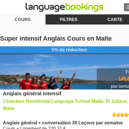
COURS
FILTRES
CARTE
Rechercher
Contactez-nous
Super intensif Anglais Cours en Malte
PARCOURIR
5% de réduction
Se connecter
F
Aide
140,
par sem
Anglais général intensif
Monnaie
€
Clubclass Residential Language School Malta, St Julians,
Langue
Malte
Anglais général + conversation 30 Leçons par semaine
Cours + Logement
de
220,31 €