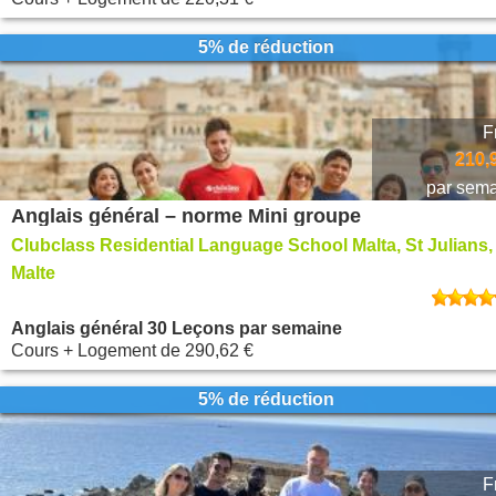
5% de réduction
F
210,
par sem
Anglais général – norme Mini groupe
Clubclass Residential Language School Malta, St Julians,
Malte
Anglais général 30 Leçons par semaine
Cours + Logement
de
290,62 €
5% de réduction
F