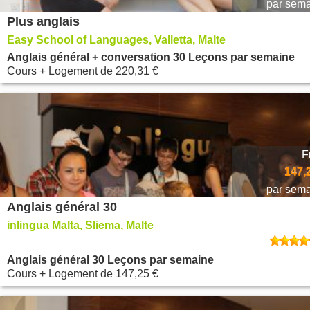
par sem
Plus anglais
Easy School of Languages, Valletta, Malte
Anglais général + conversation 30 Leçons par semaine
Cours + Logement
de
220,31 €
F
147,
par sem
Anglais général 30
inlingua Malta, Sliema, Malte
Anglais général 30 Leçons par semaine
Cours + Logement
de
147,25 €