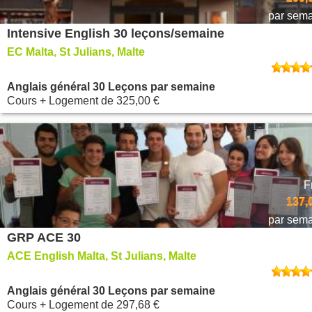
par sem
Intensive English 30 leçons/semaine
EC Malta, St Julians, Malte
Anglais général 30 Leçons par semaine
Cours + Logement
de
325,00 €
F
137,
par sem
GRP ACE 30
ACE English Malta, St Julians, Malte
Anglais général 30 Leçons par semaine
Cours + Logement
de
297,68 €