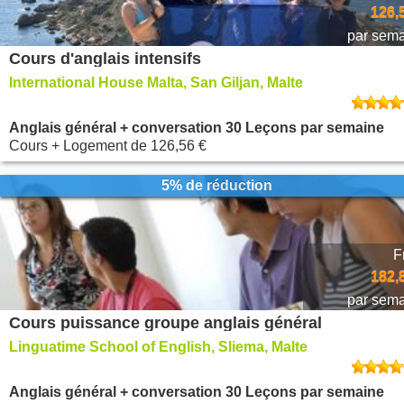
126,
par sem
Cours d'anglais intensifs
International House Malta, San Giljan, Malte
Anglais général + conversation 30 Leçons par semaine
Cours + Logement
de
126,56 €
5% de réduction
F
182,
par sem
Cours puissance groupe anglais général
Linguatime School of English, Sliema, Malte
Anglais général + conversation 30 Leçons par semaine