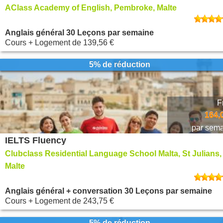
AClass Academy of English, Pembroke, Malte
Anglais général 30 Leçons par semaine
Cours + Logement
de
139,56 €
5% de réduction
F
164,
par sem
IELTS Fluency
Clubclass Residential Language School Malta, St Julians,
Malte
Anglais général + conversation 30 Leçons par semaine
Cours + Logement
de
243,75 €
5% de réduction