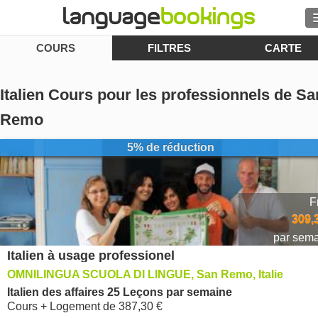
COURS
FILTRES
CARTE
Rechercher
Contactez-nous
Italien Cours pour les professionnels de Sa
PARCOURIR
Remo
5% de réduction
Se connecter
Aide
F
309,
Monnaie
€
par sem
Italien à usage professionel
Langue
OMNILINGUA SCUOLA DI LINGUE, San Remo, Italie
Italien des affaires 25 Leçons par semaine
Cours + Logement
de
387,30 €