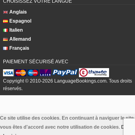
CHOISISSEZ VOTRE LANGUE
Anglais
Espagnol
Italien
Allemand
Français
PAIEMENT SÉCURISÉ AVEC
Copyright © 2010-2026 LanguageBookings.com. Tous droits
réservés.
Ce site utilise des cookies. En continuant à naviguer le site
vous êtes d'accord avec notre utilisation de cookies.
Déco