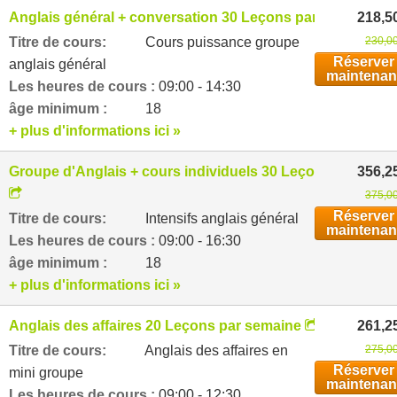
Anglais général + conversation 30 Leçons par semaine
218,5
Titre de cours:
Cours puissance groupe
230,00
Réserver
anglais général
maintenan
Les heures de cours :
09:00 - 14:30
âge minimum :
18
+ plus d'informations ici »
Groupe d'Anglais + cours individuels 30 Leçons par sema
356,2
375,00
Réserver
Titre de cours:
Intensifs anglais général
maintenan
Les heures de cours :
09:00 - 16:30
âge minimum :
18
+ plus d'informations ici »
Anglais des affaires 20 Leçons par semaine
261,2
Titre de cours:
Anglais des affaires en
275,00
Réserver
mini groupe
maintenan
Les heures de cours :
09:00 - 12:30