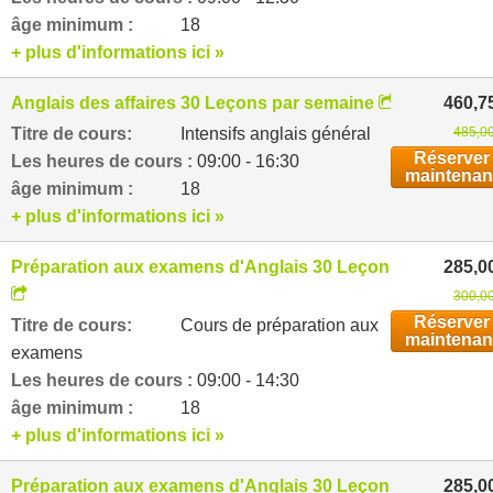
âge minimum :
18
+ plus d'informations ici »
Anglais des affaires 30 Leçons par semaine
460,7
Titre de cours:
Intensifs anglais général
485,00
Réserver
Les heures de cours :
09:00 - 16:30
maintenan
âge minimum :
18
+ plus d'informations ici »
Préparation aux examens d'Anglais 30 Leçons par semai
285,0
300,00
Réserver
Titre de cours:
Cours de préparation aux
maintenan
examens
Les heures de cours :
09:00 - 14:30
âge minimum :
18
+ plus d'informations ici »
Préparation aux examens d'Anglais 30 Leçons par semai
285,0