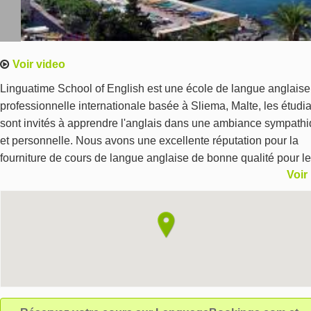
Voir video
Linguatime School of English est une école de langue anglaise
professionnelle internationale basée à Sliema, Malte, les étudi
sont invités à apprendre l'anglais dans une ambiance sympath
et personnelle. Nous avons une excellente réputation pour la
fourniture de cours de langue anglaise de bonne qualité pour l
Voir
particuliers, les écoles, les entreprises et les groupes. Nous no
engageons à offrir à nos étudiants un service personnalisé et n
vous garantissons des programmes de premier ordre de langue
anglaise.