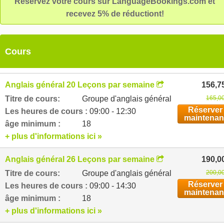
Réservez votre cours sur LanguageBookings.com et
recevez 5% de réductiont!
Cours
Anglais général 20 Leçons par semaine
156,7
Titre de cours:
Groupe d'anglais général
165,00
Réserver
Les heures de cours :
09:00 - 12:30
maintenan
âge minimum :
18
+ plus d'informations ici »
Anglais général 26 Leçons par semaine
190,0
Titre de cours:
Groupe d'anglais général
200,00
Réserver
Les heures de cours :
09:00 - 14:30
maintenan
âge minimum :
18
+ plus d'informations ici »