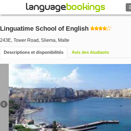
Rechercher
Linguatime School of English
Contactez-nous
243E, Tower Road
,
Sliema
,
Malte
PARCOURIR
Descriptions et disponibilités
Avis des étudiants
Se connecter
Aide
Monnaie
€
Langue