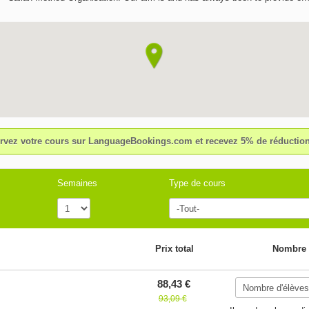
good quality English courses at affordable prices in a warm and friendly en
We offer General English (beginner to advanced levels), Cambridge and I
preparation courses to adult students (18+) from all over the world. We are
9.30am until 9.30pm; our average class size is 7-10 people, and all our tea
British and fully qualified.
rvez votre cours sur LanguageBookings.com et recevez 5% de réduction
Semaines
Type de cours
Prix total
Nombre 
88,43 €
93,09 €