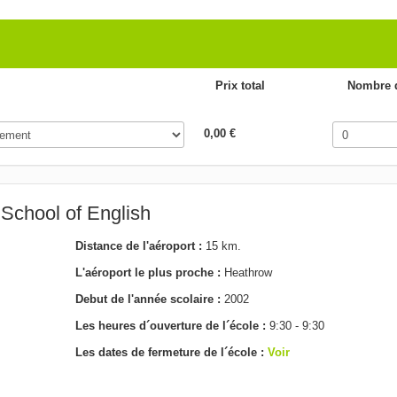
Prix total
Nombre d
0,00 €
School of English
Distance de l'aéroport :
15 km.
L'aéroport le plus proche :
Heathrow
Debut de l'année scolaire :
2002
Les heures d´ouverture de l´école :
9:30 - 9:30
Les dates de fermeture de l´école :
Voir