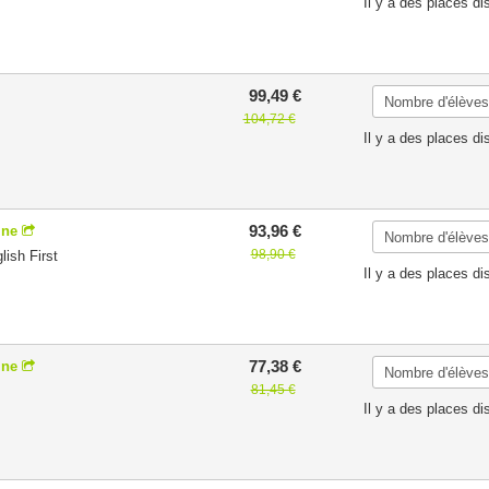
Il y a des places di
99,49 €
104,72 €
Il y a des places di
93,96 €
ine
98,90 €
ish First
Il y a des places di
77,38 €
ine
81,45 €
Il y a des places di