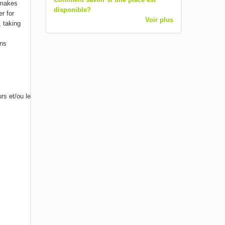
 makes
disponible?
r for
Voir plus
 taking
rns
rs et/ou le