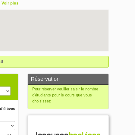
Voir plus
vironment.
ELTS exam
 open from
chers are
t!
Réservation
Pour réserver veuiller saisir le nombre
d'étudiants pour le cours que vous
choisissez
d'élèves