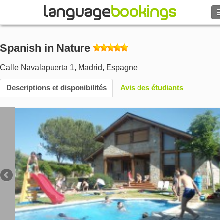
Rechercher
Spanish in Nature
Contactez-nous
Calle Navalapuerta 1
,
Madrid
,
Espagne
PARCOURIR
Descriptions et disponibilités
Avis des étudiants
Se connecter
Aide
Monnaie
€
Langue