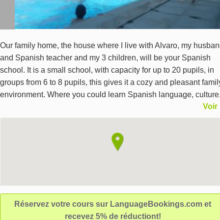
Our family home, the house where I live with Alvaro, my husba
and Spanish teacher and my 3 children, will be your Spanish
school. It is a small school, with capacity for up to 20 pupils, in
groups from 6 to 8 pupils, this gives it a cozy and pleasant famil
environment. Where you could learn Spanish language, culture
Voir
customs, cooking... and enjoy our facilities (swimming pool, gar
vegetable garden, hens, library...) and environment, because w
in the wonderful GUADARRAMA NATIONAL PARK and only 3
minutes driving to Madrid city.
Réservez votre cours sur LanguageBookings.com et
recevez 5% de réductiont!