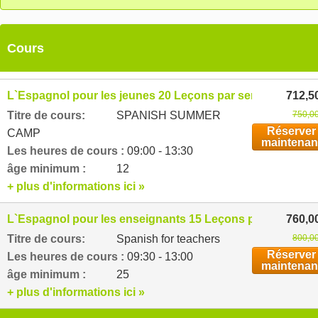
Cours
L`Espagnol pour les jeunes 20 Leçons par semaine
712,5
Titre de cours:
SPANISH SUMMER
750,00
Réserver
CAMP
maintenan
Les heures de cours :
09:00 - 13:30
âge minimum :
12
+ plus d'informations ici »
L`Espagnol pour les enseignants 15 Leçons par semaine
760,0
Titre de cours:
Spanish for teachers
800,00
Réserver
Les heures de cours :
09:30 - 13:00
maintenan
âge minimum :
25
+ plus d'informations ici »