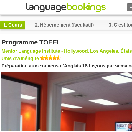
Rechercher
1.
Cours
2.
Hébergement (facultatif)
3.
C'est to
Contactez-nous
Programme TOEFL
PARCOURIR
Mentor Language Institute - Hollywood, Los Angeles, États
Unis d'Amérique
Se connecter
Préparation aux examens d'Anglais 18 Leçons par semain
Aide
Monnaie
€
Langue