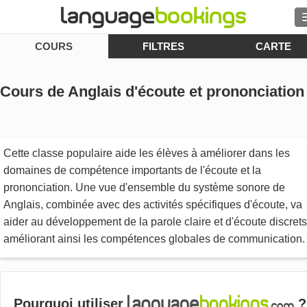
COURS
FILTRES
CARTE
Rechercher
Contactez-nous
Cours de Anglais d'écoute et prononciation
PARCOURIR
Se connecter
Cette classe populaire aide les élèves à améliorer dans les
domaines de compétence importants de l'écoute et la
prononciation. Une vue d'ensemble du système sonore de
Aide
Anglais, combinée avec des activités spécifiques d'écoute, va
aider au développement de la parole claire et d'écoute discrets
Monnaie
€
améliorant ainsi les compétences globales de communication.
Langue
Pourquoi utiliser
?