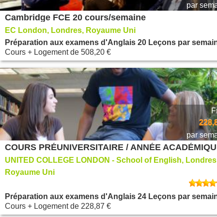
par sem
Cambridge FCE 20 cours/semaine
EC London, Londres, Royaume Uni
Préparation aux examens d'Anglais 20 Leçons par semai
Cours + Logement
de
508,20 €
F
228,
par sem
COURS PRÉUNIVERSITAIRE / ANNÉE ACADÉMIQ
UNITED COLLEGE LONDON - School of English, Londres
Royaume Uni
Préparation aux examens d'Anglais 24 Leçons par semai
Cours + Logement
de
228,87 €