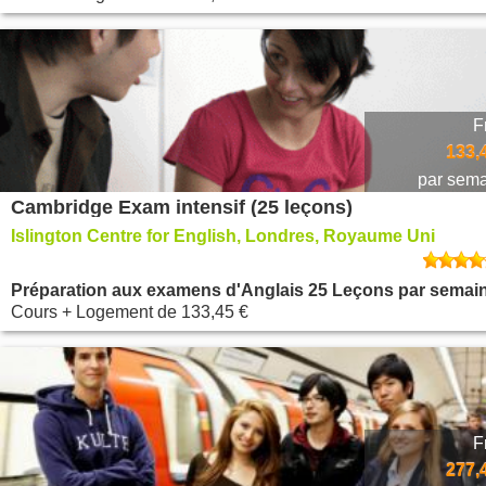
F
133,
par sem
Cambridge Exam intensif (25 leçons)
Islington Centre for English, Londres, Royaume Uni
Préparation aux examens d'Anglais 25 Leçons par semai
Cours + Logement
de
133,45 €
F
277,