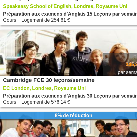
Speakeasy School of English, Londres, Royaume Uni
Préparation aux examens d'Anglais 15 Leçons par semai
Cours + Logement
de
254,61 €
F
345,
par sem
Cambridge FCE 30 leçons/semaine
EC London, Londres, Royaume Uni
Préparation aux examens d'Anglais 30 Leçons par semai
Cours + Logement
de
576,14 €
8% de réduction