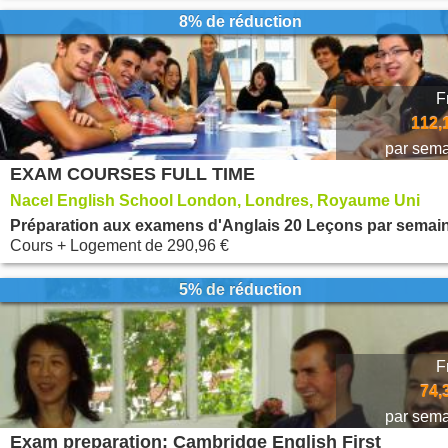
8% de réduction
F
112,
par sem
EXAM COURSES FULL TIME
Nacel English School London, Londres, Royaume Uni
Préparation aux examens d'Anglais 20 Leçons par semai
Cours + Logement
de
290,96 €
5% de réduction
F
74,
par sem
Exam preparation: Cambridge English First