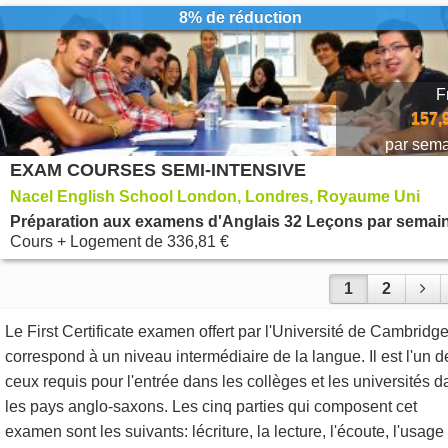
8% de réduction
F
157,
par sem
EXAM COURSES SEMI-INTENSIVE
Nacel English School London, Londres, Royaume Uni
Préparation aux examens d'Anglais 32 Leçons par semai
Cours + Logement
de
336,81 €
1
2
Le First Certificate examen offert par l'Université de Cambridg
correspond à un niveau intermédiaire de la langue. Il est l'un d
ceux requis pour l'entrée dans les collèges et les universités 
les pays anglo-saxons. Les cinq parties qui composent cet
examen sont les suivants: lécriture, la lecture, l'écoute, l'usage