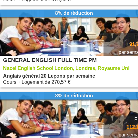
8% de réduction
F
91,
par sem
GENERAL ENGLISH FULL TIME PM
Nacel English School London, Londres, Royaume Uni
Anglais général 20 Leçons par semaine
Cours + Logement
de
270,57 €
8% de réduction
F
112,
par sem