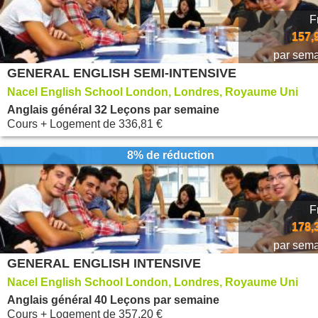
F
157,
par sem
GENERAL ENGLISH SEMI-INTENSIVE
Nacel English School London, Londres, Royaume Uni
Anglais général 32 Leçons par semaine
Cours + Logement
de
336,81 €
8% de réduction
F
178,
par sem
GENERAL ENGLISH INTENSIVE
Nacel English School London, Londres, Royaume Uni
Anglais général 40 Leçons par semaine
Cours + Logement
de
357,20 €