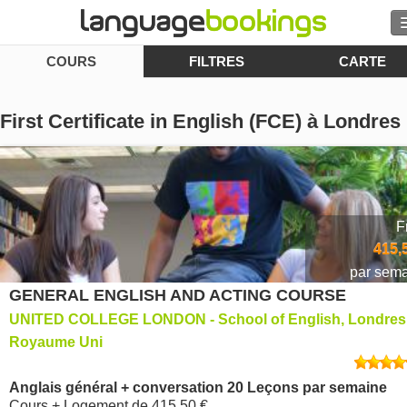
COURS
FILTRES
CARTE
Contactez-nous
First Certificate in English (FCE) à Londres
PARCOURIR
Se connecter
F
415,
Aide
par sem
GENERAL ENGLISH AND ACTING COURSE
Monnaie
€
UNITED COLLEGE LONDON - School of English, Londres
Royaume Uni
Langue
Anglais général + conversation 20 Leçons par semaine
Cours + Logement
de
415,50 €