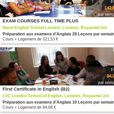
F
142,
par sem
EXAM COURSES FULL TIME PLUS
Nacel English School London, Londres, Royaume Uni
Préparation aux examens d'Anglais 28 Leçons par semai
Cours + Logement
de
321,53 €
F
94,
par sem
First Certificate in English (B2)
LVC London School of English, Londres, Royaume Uni
Préparation aux examens d'Anglais 10 Leçons par semai
Cours + Logement
de
94,08 €