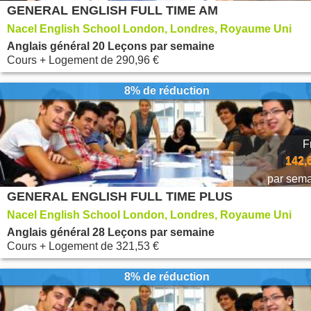
GENERAL ENGLISH FULL TIME AM
Nacel English School London, Londres, Royaume Uni
Anglais général 20 Leçons par semaine
Cours + Logement
de
290,96 €
8% de réduction
F
142,
par sem
GENERAL ENGLISH FULL TIME PLUS
Nacel English School London, Londres, Royaume Uni
Anglais général 28 Leçons par semaine
Cours + Logement
de
321,53 €
8% de réduction