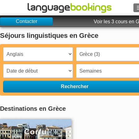
Contacter
Rechercher
Voir les 3 cours en 
Séjours linguistiques en Grèce
Contactez-nous
PARCOURIR
Se connecter
Aide
Rechercher
Monnaie
€
Destinations en Grèce
Langue
Corfu