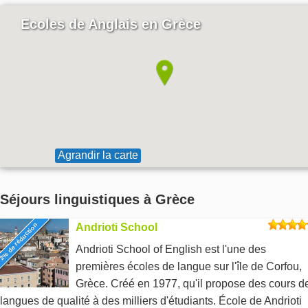
Ecoles de Anglais en Grèce
Agrandir la carte
Séjours linguistiques à Grèce
2% de réduction
Andrioti School
Andrioti School of English est l'une des
premières écoles de langue sur l'île de Corfou,
Grèce. Créé en 1977, qu'il propose des cours d
langues de qualité à des milliers d'étudiants. École de Andrioti