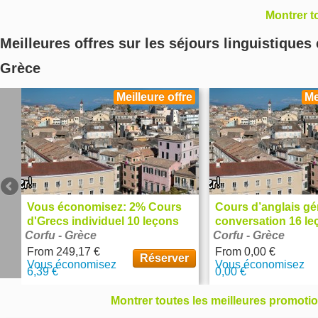
Montrer t
Meilleures offres sur les séjours linguistiques
Grèce
Meilleure offre
Me
Vous économisez: 2% Cours
Cours d’anglais gé
d'Grecs individuel 10 leçons
conversation 16 le
Corfu
par semaine
-
Grèce
Corfu
semaine
-
Grèce
From
249,17 €
From
0,00 €
Réserver
Vous économisez
Vous économisez
6,39 €
0,00 €
Montrer toutes les meilleures promoti