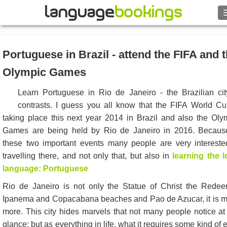
Rechercher
Portuguese in Brazil - attend the FIFA and 
Contactez-nous
Olympic Games
PARCOURIR
Learn Portuguese in Rio de Janeiro - the Brazilian cit
contrasts. I guess you all know that the FIFA World Cu
Se connecter
taking place this next year 2014 in Brazil and also the Oly
Games are being held by Rio de Janeiro in 2016. Becaus
Aide
these two important events many people are very intereste
travelling there, and not only that, but also in
learning the l
Monnaie
€
language: Portuguese
Rio de Janeiro is not only the Statue of Christ the Redee
Langue
Ipanema and Copacabana beaches and Pao de Azucar, it is 
more. This city hides marvels that not many people notice at f
glance; but as everything in life, what it requires some kind of e